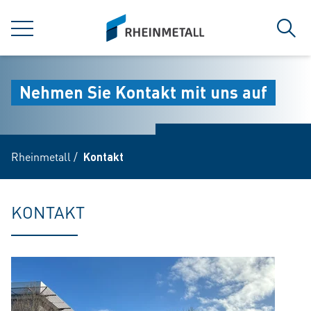
jumpToMain
siteLogo
MENÜ
Such
Nehmen Sie Kontakt mit uns auf
Rheinmetall
/
Kontakt
KONTAKT