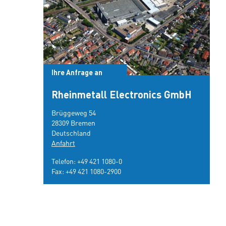
Ihre Anfrage an
Rheinmetall Electronics GmbH
Brüggeweg 54
28309 Bremen
Deutschland
Anfahrt
Telefon:
+49 421 1080-0
Fax: +49 421 1080-2900