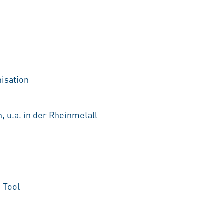
nisation
, u.a. in der Rheinmetall
 Tool