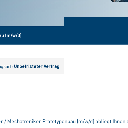
au (m/w/d)
agsart:
Unbefristeter Vertrag
er / Mechatroniker Prototypenbau (m/w/d) obliegt Ihnen 