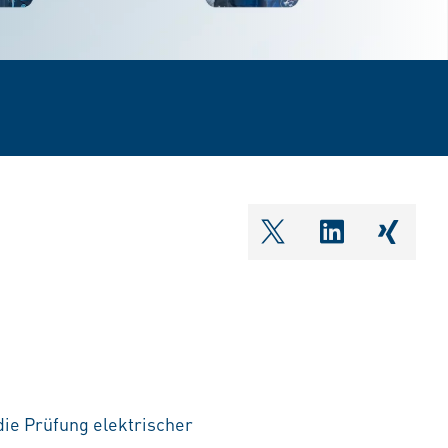
shareOntwitter
shareOnlin
share
die Prüfung elektrischer