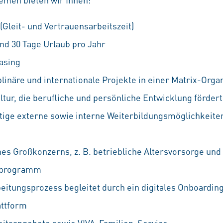
 (Gleit- und Vertrauensarbeitszeit)
nd 30 Tage Urlaub pro Jahr
asing
linäre und internationale Projekte in einer Matrix-Orga
ur, die berufliche und persönliche Entwicklung fördert
ältige externe sowie interne Weiterbildungsmöglichkeiten
nes Großkonzerns, z. B. betriebliche Altersvorsorge und
ufprogramm
eitungsprozess begleitet durch ein digitales Onboarding
attform
eitsangebote sowie VIVA-Familien-Service