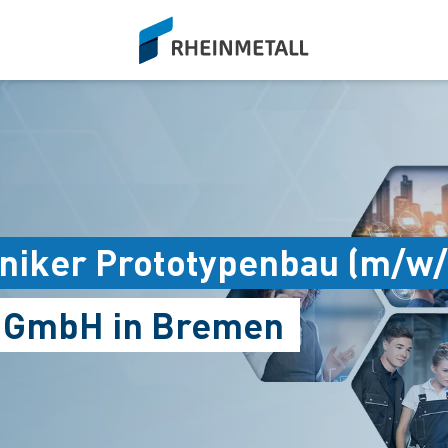
siteLogo
oniker Prototypenbau (m/w/
s GmbH in Bremen