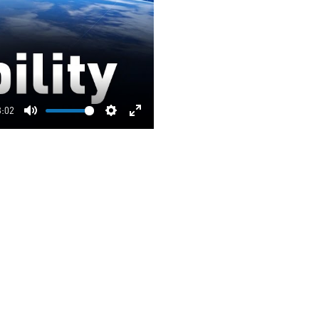
3:02
Mute
Settings
Enter
fullscreen