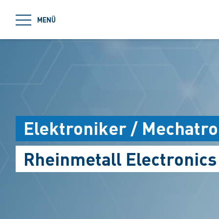
jumpToMain
MENÜ
Elektroniker / Mechatr
Rheinmetall Electronic