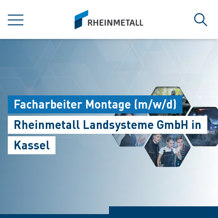
jumpToMain
siteLogo
MENÜ
Such
Facharbeiter Montage (m/w/d)
Rheinmetall Landsysteme GmbH in
Kassel