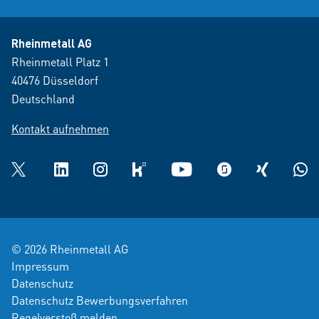
Rheinmetall AG
Rheinmetall Platz 1
40476 Düsseldorf
Deutschland
Kontakt aufnehmen
Twitter
LinkedIn
Instagram
kununu
YouTube
glassdoor
XING
What
© 2026 Rheinmetall AG
Impressum
Datenschutz
Datenschutz Bewerbungsverfahren
Regelverstoß melden