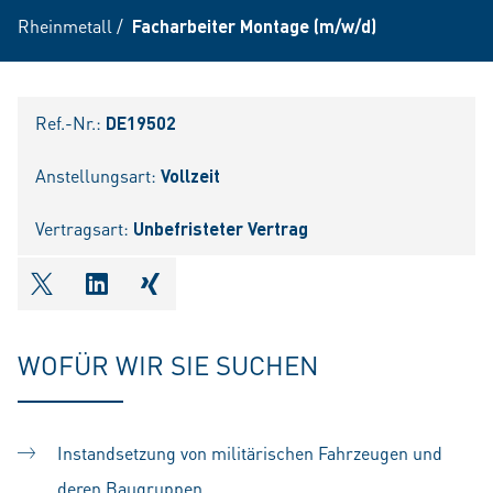
Rheinmetall
/
Facharbeiter Montage (m/w/d)
Ref.-Nr.:
DE19502
Anstellungsart:
Vollzeit
Vertragsart:
Unbefristeter Vertrag
shareOntwitter
shareOnlinkedIn
shareOnxing
WOFÜR WIR SIE SUCHEN
Instandsetzung von militärischen Fahrzeugen und
deren Baugruppen.