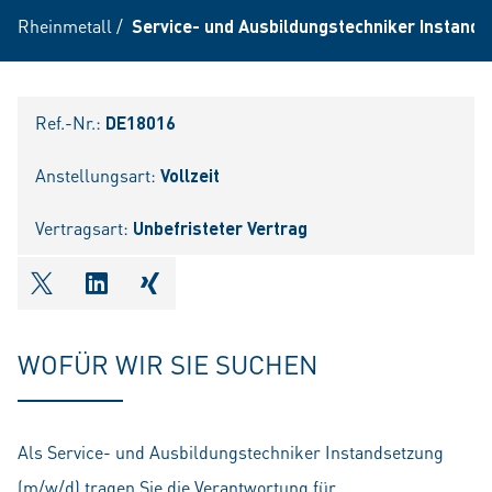
Rheinmetall
/
Service- und Ausbildungstechniker Instands
Ref.-Nr.:
DE18016
Anstellungsart:
Vollzeit
Vertragsart:
Unbefristeter Vertrag
shareOntwitter
shareOnlinkedIn
shareOnxing
WOFÜR WIR SIE SUCHEN
Als Service- und Ausbildungstechniker Instandsetzung
(m/w/d) tragen Sie die Verantwortung für