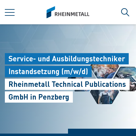
jumpToMain
siteLogo
MENÜ
Such
Service- und Ausbildungstechniker
Instandsetzung (m/w/d)
Rheinmetall Technical Publications
GmbH in Penzberg