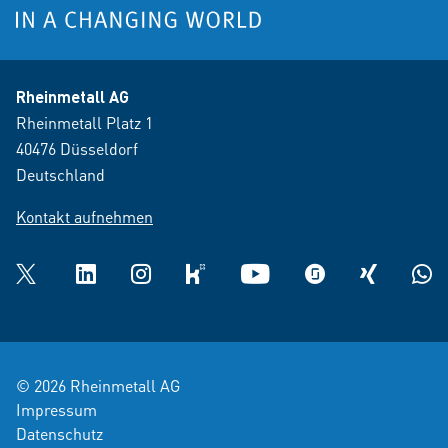
Rheinmetall AG
Rheinmetall Platz 1
40476 Düsseldorf
Deutschland
Kontakt aufnehmen
Twitter
LinkedIn
Instagram
kununu
YouTube
glassdoor
XING
What
© 2026 Rheinmetall AG
Impressum
Datenschutz