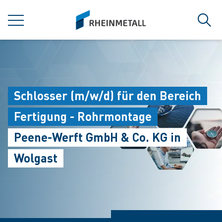
jumpToMain
siteLogo
MENÜ
Such
Schlosser (m/w/d) für den Bereich
Fertigung - Rohrmontage
Peene-Werft GmbH & Co. KG in
Wolgast