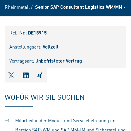
Rheinmetall
/
Senior SAP Consultant Logistics WM/MM - IM
Ref.-Nr.:
DE18915
Anstellungsart:
Vollzeit
Vertragsart:
Unbefristeter Vertrag
shareOntwitter
shareOnlinkedIn
shareOnxing
WOFÜR WIR SIE SUCHEN
Mitarbeit in der Modul- und Servicebetreuung im
Bereich SAP-WM und SAP MM-IM und Sicherstellung