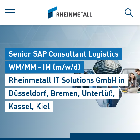
jumpToMain
siteLogo
MENÜ
Such
Senior SAP Consultant Logistics
WM/MM - IM (m/w/d)
Rheinmetall IT Solutions GmbH in
Düsseldorf, Bremen, Unterlüß,
Kassel, Kiel