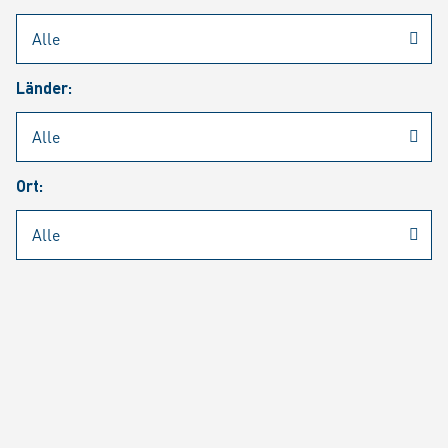
Rheinmetall
/
Karriere
/
Aktuelle Stellenangebote
Länder:
Jobsuche
Job Alert
FAQ
Ort:
JOBSUCHE
SUCH
SEITE 1 VON 1464 ERGEBNISSEN