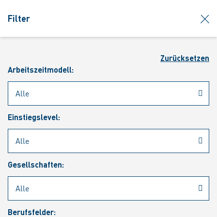
jumpToMain
siteLogo
clos
Filter
MENÜ
Such
Zurücksetzen
Arbeitszeitmodell:
Einstiegslevel:
Aktuelle Stellenangebote
Gesellschaften:
Berufsfelder: