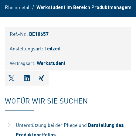
Rheinmetall
/
Werkstudent im Bereich Produktmanagemen
Ref.-Nr.:
DE18657
Anstellungsart:
Teilzeit
Vertragsart:
Werkstudent
shareOntwitter
shareOnlinkedIn
shareOnxing
WOFÜR WIR SIE SUCHEN
Unterstützung bei der Pflege und
Darstellung des
Produktportfolios