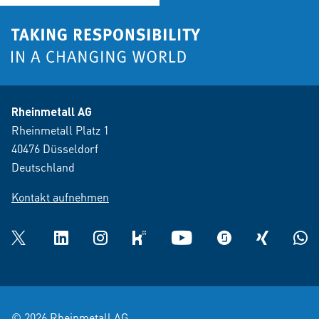
Rheinmetall AG
Rheinmetall Platz 1
40476 Düsseldorf
Deutschland
Kontakt aufnehmen
Twitter
LinkedIn
Instagram
kununu
YouTube
glassdoor
XING
What
© 2026 Rheinmetall AG