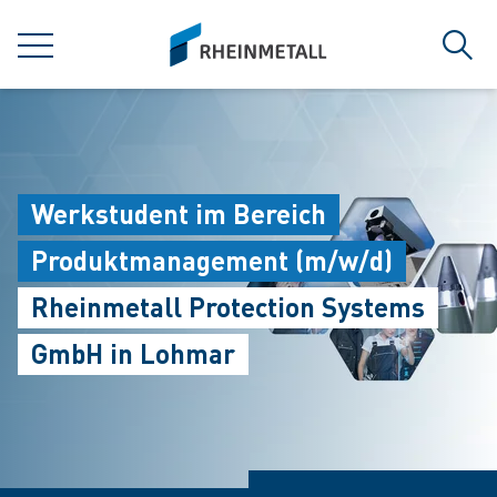
jumpToMain
siteLogo
MENÜ
Such
Werkstudent im Bereich
Produktmanagement (m/w/d)
Rheinmetall Protection Systems
GmbH in Lohmar