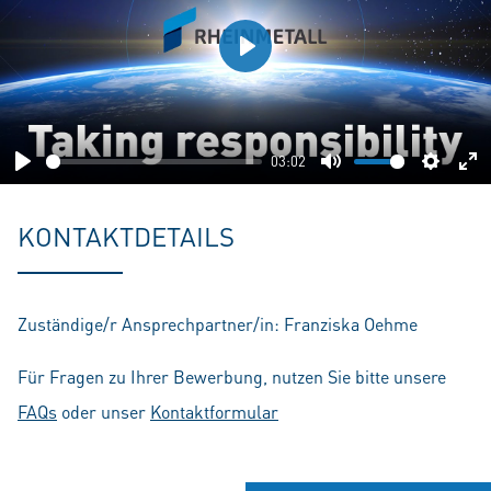
Play
03:02
Play
Mute
Setting
En
fu
KONTAKTDETAILS
Zuständige/r Ansprechpartner/in: Franziska Oehme
Für Fragen zu Ihrer Bewerbung, nutzen Sie bitte unsere
FAQs
oder unser
Kontaktformular