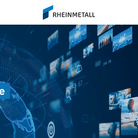
siteLogo
e