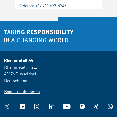
Telefon:
+49 211 473-4748
Rheinmetall AG
Rheinmetall Platz 1
40476 Düsseldorf
Deutschland
Kontakt aufnehmen
Twitter
LinkedIn
Instagram
kununu
YouTube
glassdoor
XING
What