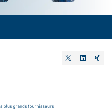
shareOntwitter
shareOnlin
share
es plus grands fournisseurs