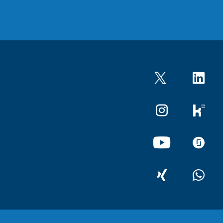
Twitter
LinkedIn
Instagram
kununu
YouTube
glassdo
XING
WhatsA