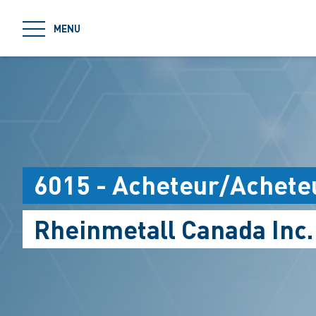
jumpToMain
MENU
6015 - Acheteur/Achete
Rheinmetall Canada Inc.