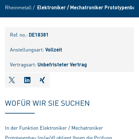
Rheinmetall
/
Elektroniker / Mechatroniker Prototypenbau
Ref. no.:
DE18381
Anstellungsart:
Vollzeit
Vertragsart:
Unbefristeter Vertrag
shareOntwitter
shareOnlinkedIn
shareOnxing
WOFÜR WIR SIE SUCHEN
In der Funktion Elektroniker / Mechatroniker
Prototypenbau (m/w/d) obliegt Ihnen die Prüfung