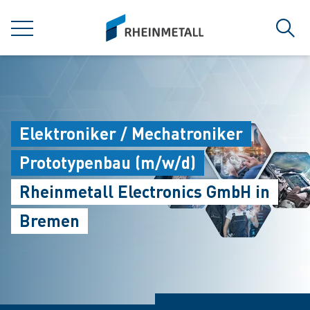
jumpToMain
siteLogo
MENU
Sear
Elektroniker / Mechatroniker
Prototypenbau (m/w/d)
Rheinmetall Electronics GmbH in
Bremen