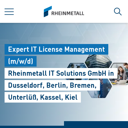
jumpToMain
siteLogo
MENU
Sear
Expert IT License Management
(m/w/d)
Rheinmetall IT Solutions GmbH in
Dusseldorf, Berlin, Bremen,
Unterlüß, Kassel, Kiel