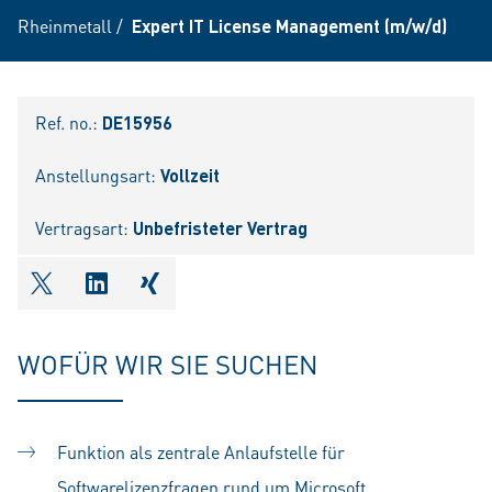
Rheinmetall
/
Expert IT License Management (m/w/d)
Ref. no.:
DE15956
Anstellungsart:
Vollzeit
Vertragsart:
Unbefristeter Vertrag
shareOntwitter
shareOnlinkedIn
shareOnxing
WOFÜR WIR SIE SUCHEN
Funktion als zentrale Anlaufstelle für
Softwarelizenzfragen rund um Microsoft