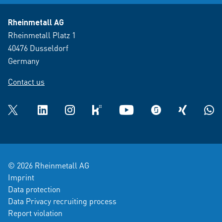
Rheinmetall AG
Rheinmetall Platz 1
40476 Dusseldorf
Germany
Contact us
Twitter
LinkedIn
Instagram
kununu
YouTube
glassdoor
XING
What
© 2026 Rheinmetall AG
Imprint
Data protection
Data Privacy recruiting process
Report violation