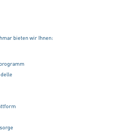
hmar bieten wir Ihnen:
ufprogramm
odelle
attform
rsorge