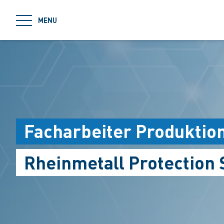
jumpToMain
MENU
Facharbeiter Produktion
Rheinmetall Protection