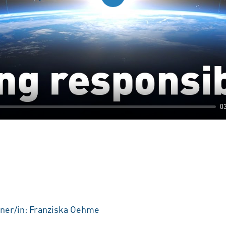
Play
0
ner/in: Franziska Oehme