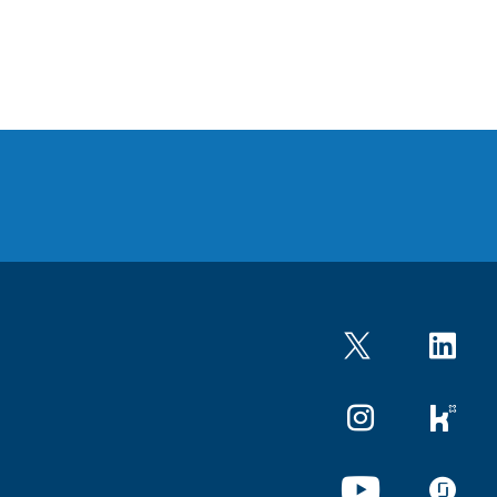
Twitter
LinkedIn
Instagram
kununu
YouTube
glassdo