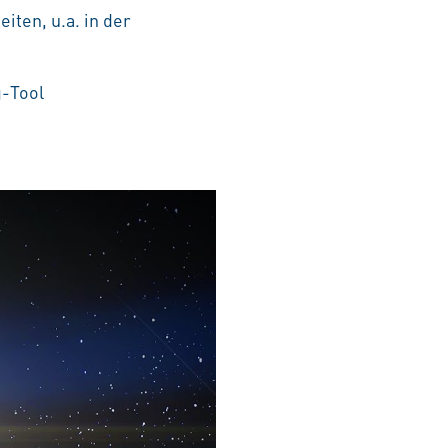
iten, u.a. in der
g-Tool