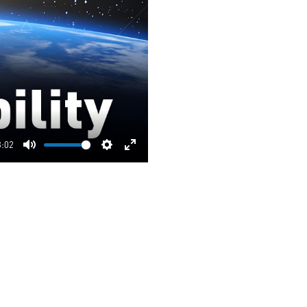
3:02
Mute
Settings
Enter
fullscreen