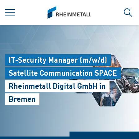
jumpToMain
siteLogo
MENU
Sear
IT-Security Manager (m/w/d)
Satellite Communication SPACE
Rheinmetall Digital GmbH in
Bremen