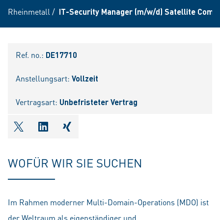
Rheinmetall
/
IT-Security Manager (m/w/d) Satellite Com
Ref. no.:
DE17710
Anstellungsart:
Vollzeit
Vertragsart:
Unbefristeter Vertrag
shareOntwitter
shareOnlinkedIn
shareOnxing
WOFÜR WIR SIE SUCHEN
Im Rahmen moderner Multi-Domain-Operations (MDO) ist
der Weltraum als eigenständiger und