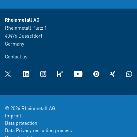
Rheinmetall AG
Rheinmetall Platz 1
40476 Dusseldorf
Germany
Contact us
Twitter
LinkedIn
Instagram
kununu
YouTube
glassdoor
XING
What
© 2026 Rheinmetall AG
Imprint
Data protection
Data Privacy recruiting process