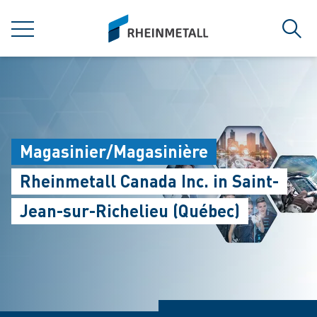
jumpToMain
siteLogo
MENU
Sear
Magasinier/Magasinière
Rheinmetall Canada Inc. in Saint-
Jean-sur-Richelieu (Québec)