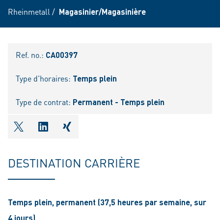
Rheinmetall
/
Magasinier/Magasinière
Ref. no.:
CA00397
Type d'horaires:
Temps plein
Type de contrat:
Permanent - Temps plein
shareOntwitter
shareOnlinkedIn
shareOnxing
DESTINATION CARRIÈRE
Temps plein, permanent (37,5 heures par semaine, sur
4 jours)