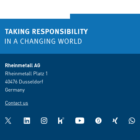
Rheinmetall AG
Rheinmetall Platz 1
40476 Dusseldorf
Germany
Contact us
Twitter
LinkedIn
Instagram
kununu
YouTube
glassdoor
XING
What