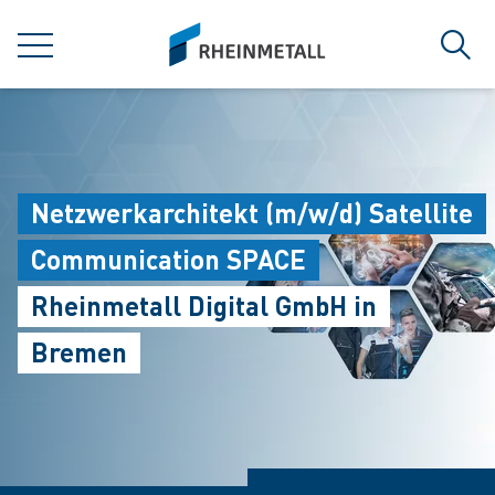
jumpToMain
siteLogo
MENU
Sear
Netzwerkarchitekt (m/w/d) Satellite
Communication SPACE
Rheinmetall Digital GmbH in
Bremen