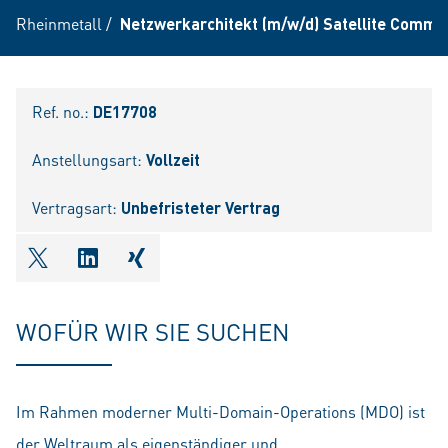
Rheinmetall
/
Netzwerkarchitekt (m/w/d) Satellite Commu
Ref. no.:
DE17708
Anstellungsart:
Vollzeit
Vertragsart:
Unbefristeter Vertrag
shareOntwitter
shareOnlinkedIn
shareOnxing
WOFÜR WIR SIE SUCHEN
Im Rahmen moderner Multi-Domain-Operations (MDO) ist
der Weltraum als eigenständiger und