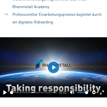
Rheinmetall Academy
Professioneller Einarbeitungsprozess begleitet durch
ein digitales Onboarding
Play
03:02
Play
Mute
Setting
En
fu