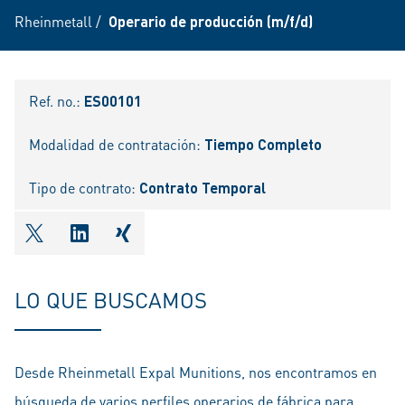
Rheinmetall
/
Operario de producción (m/f/d)
Ref. no.:
ES00101
Modalidad de contratación:
Tiempo Completo
Tipo de contrato:
Contrato Temporal
shareOntwitter
shareOnlinkedIn
shareOnxing
LO QUE BUSCAMOS
Desde Rheinmetall Expal Munitions, nos encontramos en
búsqueda de varios perfiles operarios de fábrica para