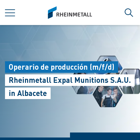
jumpToMain
siteLogo
MENU
Sear
Operario de producción (m/f/d)
Rheinmetall Expal Munitions S.A.U.
in Albacete