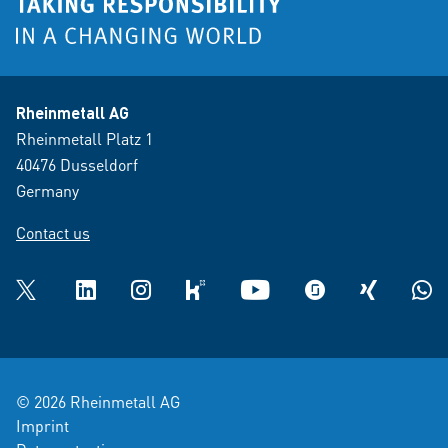
Rheinmetall AG
Rheinmetall Platz 1
40476 Dusseldorf
Germany
Contact us
Twitter
LinkedIn
Instagram
kununu
YouTube
glassdoor
XING
What
© 2026 Rheinmetall AG
Imprint