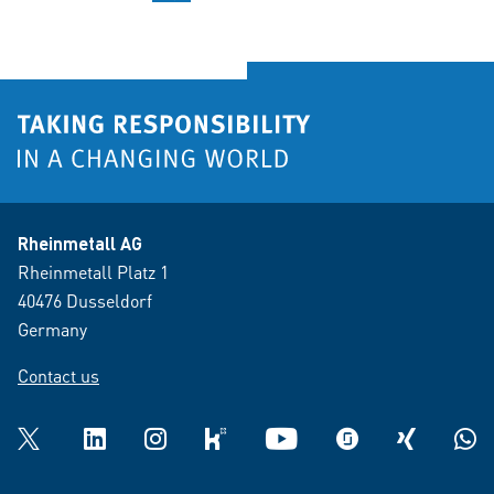
Rheinmetall AG
Rheinmetall Platz 1
40476 Dusseldorf
Germany
Contact us
Twitter
LinkedIn
Instagram
kununu
YouTube
glassdoor
XING
What