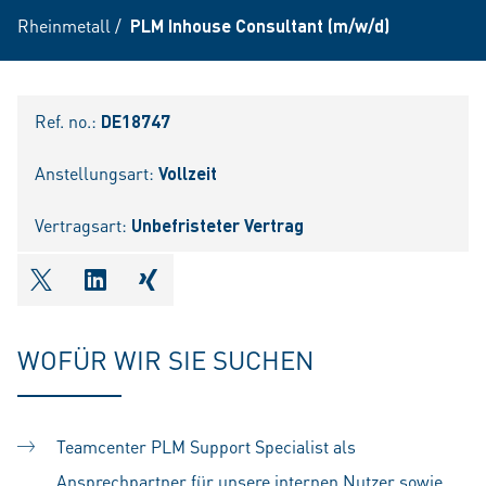
Rheinmetall
/
PLM Inhouse Consultant (m/w/d)
Ref. no.:
DE18747
Anstellungsart:
Vollzeit
Vertragsart:
Unbefristeter Vertrag
shareOntwitter
shareOnlinkedIn
shareOnxing
WOFÜR WIR SIE SUCHEN
Teamcenter PLM Support Specialist als
Ansprechpartner für unsere internen Nutzer sowie