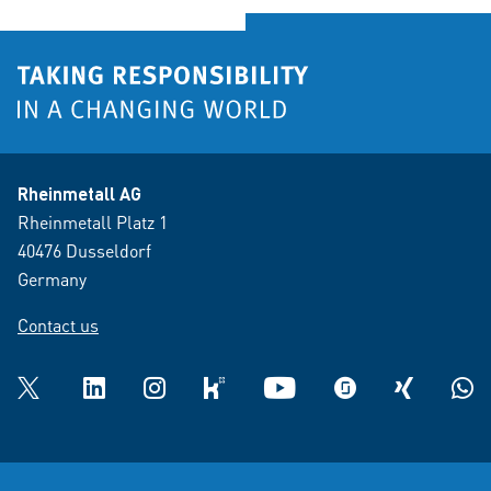
Rheinmetall AG
Rheinmetall Platz 1
40476 Dusseldorf
Germany
Contact us
Twitter
LinkedIn
Instagram
kununu
YouTube
glassdoor
XING
What