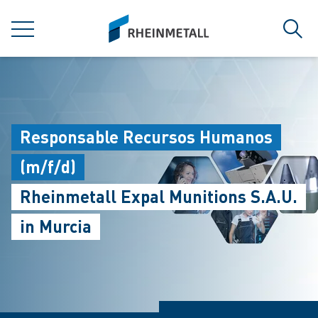
jumpToMain
siteLogo
MENU
Sear
Responsable Recursos Humanos
(m/f/d)
Rheinmetall Expal Munitions S.A.U.
in Murcia