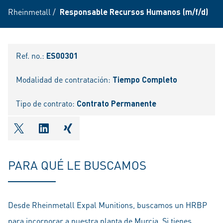
Rheinmetall
/
Responsable Recursos Humanos (m/f/d)
Ref. no.:
ES00301
Modalidad de contratación:
Tiempo Completo
Tipo de contrato:
Contrato Permanente
shareOntwitter
shareOnlinkedIn
shareOnxing
PARA QUÉ LE BUSCAMOS
Desde Rheinmetall Expal Munitions, buscamos un HRBP
para incorporar a nuestra planta de Murcia. Si tienes