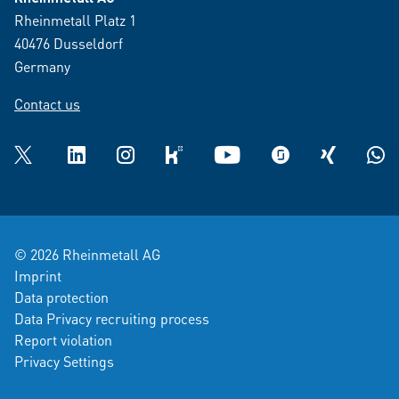
Rheinmetall Platz 1
40476 Dusseldorf
Germany
Contact us
Twitter
LinkedIn
Instagram
kununu
YouTube
glassdoor
XING
What
© 2026 Rheinmetall AG
Imprint
Data protection
Data Privacy recruiting process
Report violation
Privacy Settings