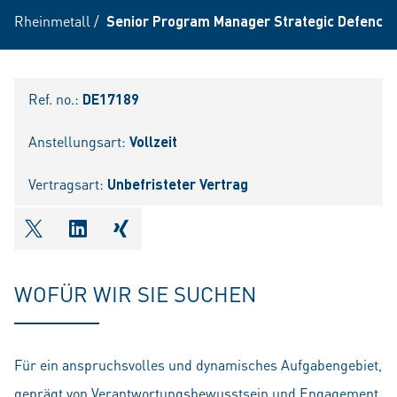
Rheinmetall
/
Senior Program Manager Strategic Defence 
Ref. no.:
DE17189
Anstellungsart:
Vollzeit
Vertragsart:
Unbefristeter Vertrag
shareOntwitter
shareOnlinkedIn
shareOnxing
WOFÜR WIR SIE SUCHEN
Für ein anspruchsvolles und dynamisches Aufgabengebiet,
geprägt von Verantwortungsbewusstsein und Engagement