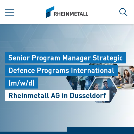
jumpToMain
siteLogo
MENU
Sear
Senior Program Manager Strategic
Defence Programs International
(m/w/d)
Rheinmetall AG in Dusseldorf