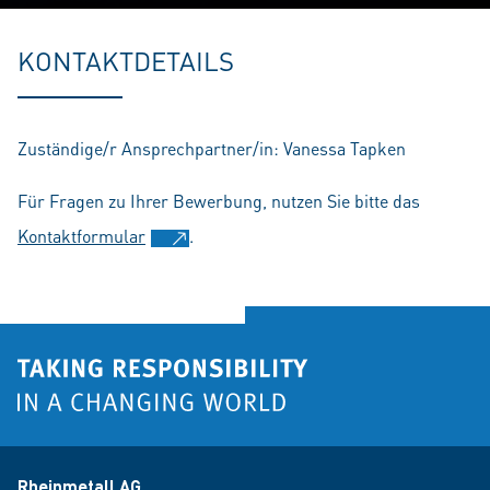
Play
Mute
Setting
En
fu
KONTAKTDETAILS
Zuständige/r Ansprechpartner/in: Vanessa Tapken
Für Fragen zu Ihrer Bewerbung, nutzen Sie bitte das
Kontaktformular
.
Rheinmetall AG