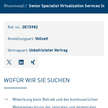
Rheinmetall
/
Senior Specialist Virtualization Services (m/
Ref. no.:
DE15982
Anstellungsart:
Vollzeit
Vertragsart:
Unbefristeter Vertrag
shareOntwitter
shareOnlinkedIn
shareOnxing
WOFÜR WIR SIE SUCHEN
Mitwirkung beim Betrieb und der kontinuierlichen
Weiterentwicklung der zentralen und dezentralen