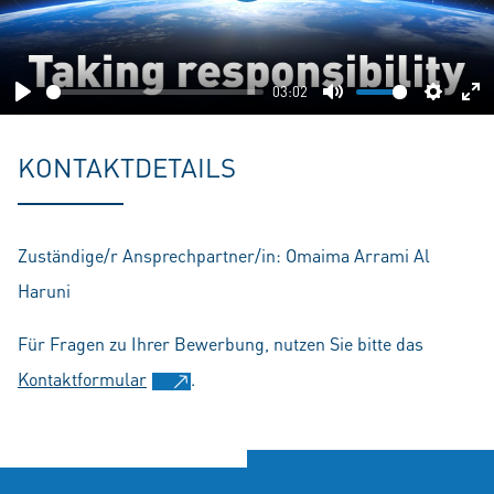
Play
03:02
Play
Mute
Setting
En
fu
KONTAKTDETAILS
Zuständige/r Ansprechpartner/in: Omaima Arrami Al
Haruni
Für Fragen zu Ihrer Bewerbung, nutzen Sie bitte das
Kontaktformular
.