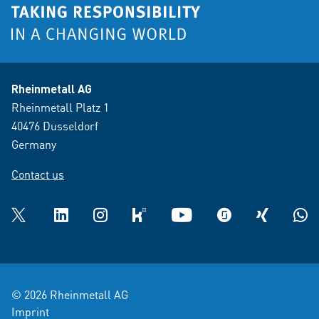
Rheinmetall AG
Rheinmetall Platz 1
40476 Dusseldorf
Germany
Contact us
Twitter
LinkedIn
Instagram
kununu
YouTube
glassdoor
XING
What
© 2026 Rheinmetall AG
Imprint