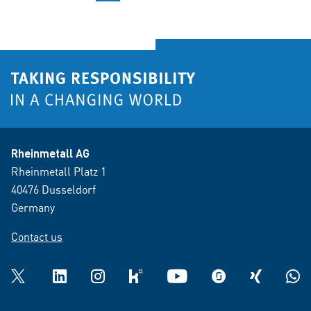
Rheinmetall AG
Rheinmetall Platz 1
40476 Dusseldorf
Germany
Contact us
Twitter
LinkedIn
Instagram
kununu
YouTube
glassdoor
XING
What