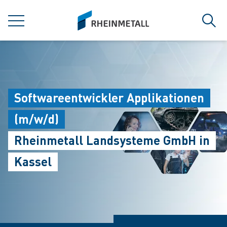
jumpToMain
siteLogo
MENU
Sear
Softwareentwickler Applikationen
(m/w/d)
Rheinmetall Landsysteme GmbH in
Kassel