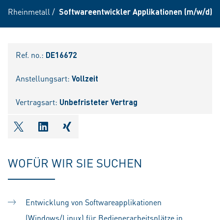
Rheinmetall
/
Softwareentwickler Applikationen (m/w/d)
Ref. no.:
DE16672
Anstellungsart:
Vollzeit
Vertragsart:
Unbefristeter Vertrag
shareOntwitter
shareOnlinkedIn
shareOnxing
WOFÜR WIR SIE SUCHEN
Entwicklung von Softwareapplikationen
(Windows/Linux) für Bedienerarbeitsplätze in