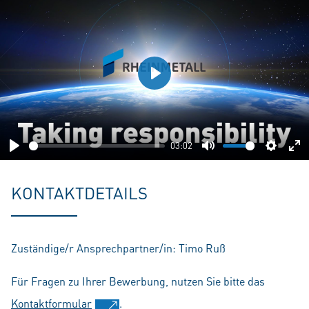
Play
03:02
Play
Mute
Setting
En
fu
KONTAKTDETAILS
Zuständige/r Ansprechpartner/in: Timo Ruß
Für Fragen zu Ihrer Bewerbung, nutzen Sie bitte das
Kontaktformular
.