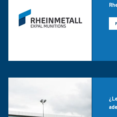
Rhe
¿Le
ade