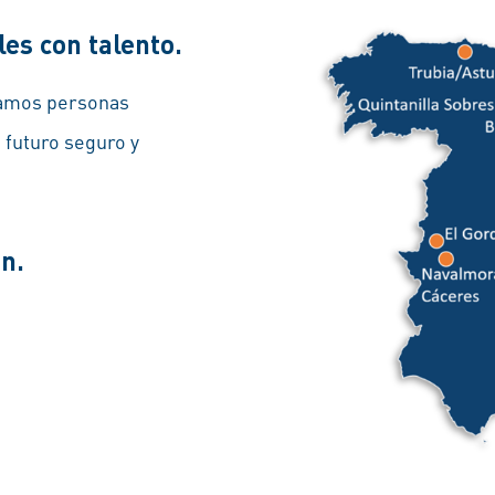
es con talento.
scamos personas
futuro seguro y
én.