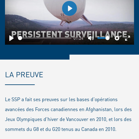
Play
01:24
Play
Mute
Settings
Ente
fulls
LA PREUVE
Le SSP a fait ses preuves sur les bases d'opérations
avancées des Forces canadiennes en Afghanistan, lors des
Jeux Olympiques d'hiver de Vancouver en 2010, et lors des
sommets du G8 et du G20 tenus au Canada en 2010.