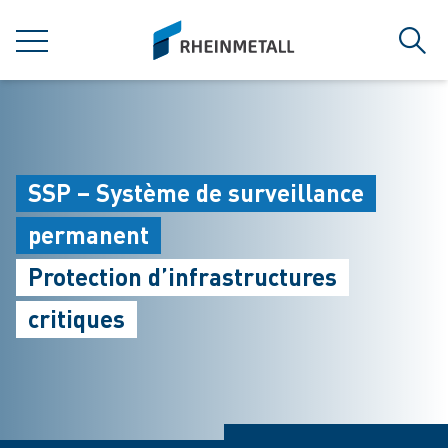
jumpToMain
siteLogo
MENU
Rech
SSP – Système de surveillance
permanent
Protection d’infrastructures
critiques