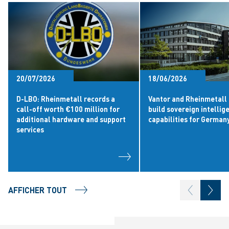
20/07/2026
18/06/2026
D-LBO: Rheinmetall records a
Vantor and Rheinmetall 
call-off worth €100 million for
build sovereign intellig
additional hardware and support
capabilities for German
services
AFFICHER TOUT