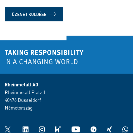
ÜZENET KÜLDÉSE
Rheinmetall AG
Rheinmetall Platz 1
40476 Düsseldorf
Németország
Twitter
LinkedIn
Instagram
kununu
YouTube
glassdoor
XING
What