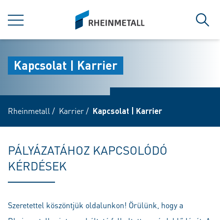
jumpToMain
siteLogo
MENU
Kere
Kapcsolat | Karrier
Rheinmetall
/
Karrier
/
Kapcsolat | Karrier
PÁLYÁZATÁHOZ KAPCSOLÓDÓ
KÉRDÉSEK
Szeretettel köszöntjük oldalunkon! Örülünk, hogy a