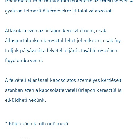
Rheinmetall mint munkáltató felkeltette az érdeklődését. A
gyakran felmerülő kérdésekre
itt
talál válaszokat.
Állásokra ezen az űrlapon keresztül nem, csak
állásportálunkon keresztül lehet jelentkezni, csak így
tudjuk pályázatát a felvételi eljárás további részében
figyelembe venni.
A felvételi eljárással kapcsolatos személyes kérdéseit
azonban ezen a kapcsolatfelvételi űrlapon keresztül is
elküldheti nekünk.
* Kötelezően kitöltendő mező