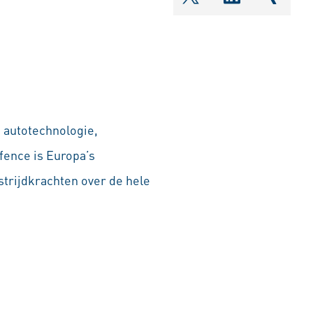
shareOntwitter
shareOnlin
share
n autotechnologie,
fence is Europa’s
trijdkrachten over de hele