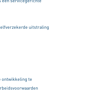
s een servicegerichte
elfverzekerde uitstraling
e ontwikkeling te
 arbeidsvoorwaarden