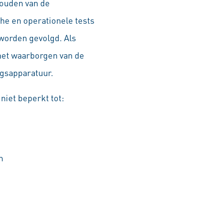
ouden van de
che en operationele tests
worden gevolgd. Als
het waarborgen van de
ngsapparatuur.
iet beperkt tot:
m