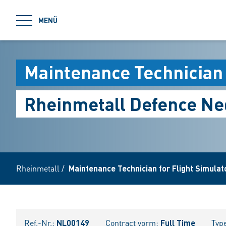
jumpToMain
MENÜ
Maintenance Technician 
Rheinmetall Defence Ned
Rheinmetall
/
Maintenance Technician for Flight Simulat
Ref.-Nr.:
NL00149
Contract vorm:
Full Time
Typ