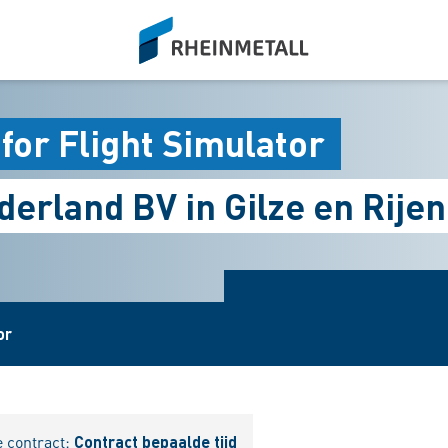
siteLogo
for Flight Simulator
erland BV in Gilze en Rijen
or
e contract:
Contract bepaalde tijd