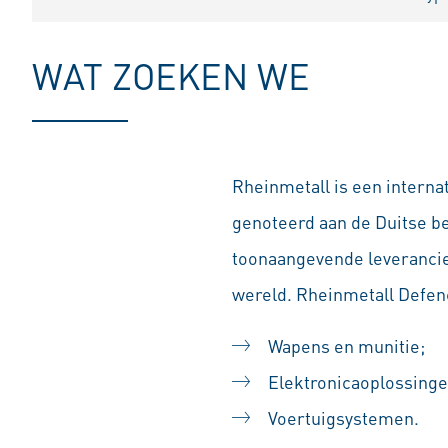
WAT ZOEKEN WE
Rheinmetall is een interna
genoteerd aan de Duitse b
toonaangevende leverancier
wereld. Rheinmetall Defenc
Wapens en munitie;
Elektronicaoplossinge
Voertuigsystemen.