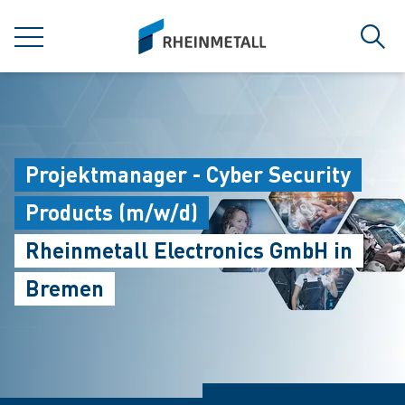
jumpToMain
siteLogo
MENÜ
Such
Projektmanager - Cyber Security
Products (m/w/d)
Rheinmetall Electronics GmbH in
Bremen