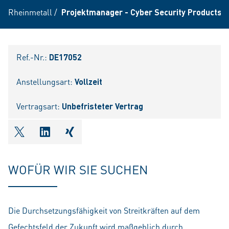
Rheinmetall
/
Projektmanager - Cyber Security Products 
Ref.-Nr.:
DE17052
Anstellungsart:
Vollzeit
Vertragsart:
Unbefristeter Vertrag
shareOntwitter
shareOnlinkedIn
shareOnxing
WOFÜR WIR SIE SUCHEN
Die Durchsetzungsfähigkeit von Streitkräften auf dem
Gefechtsfeld der Zukunft wird maßgeblich durch