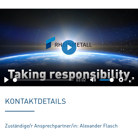
Play
03:02
Play
Mute
Setting
En
fu
KONTAKTDETAILS
Zuständige/r Ansprechpartner/in: Alexander Flasch