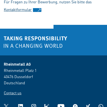
Für Fragen zu Ihrer Bewerbung, nutzen Sie bitte das
Kontaktformular
.
Rheinmetall AG
Rheinmetall Platz 1
40476 Dusseldorf
Deutschland
Contact us
Twitter
LinkedIn
Instagram
kununu
YouTube
glassdoor
XING
What