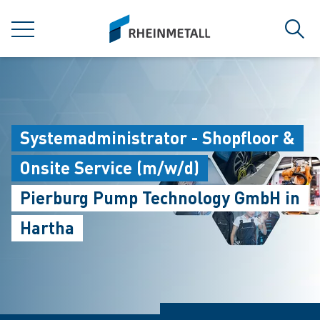
jumpToMain
siteLogo
MENÜ
Such
Systemadministrator - Shopfloor &
Onsite Service (m/w/d)
Pierburg Pump Technology GmbH in
Hartha