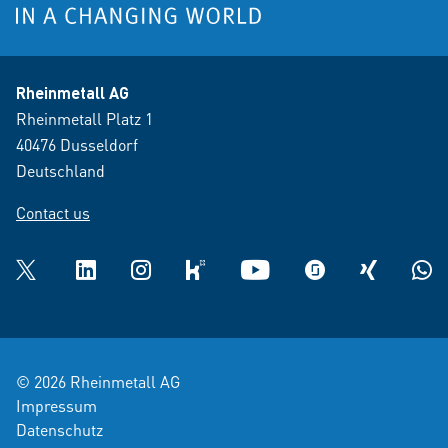
Rheinmetall AG
Rheinmetall Platz 1
40476 Dusseldorf
Deutschland
Contact us
Twitter
LinkedIn
Instagram
kununu
YouTube
glassdoor
XING
What
© 2026 Rheinmetall AG
Impressum
Datenschutz