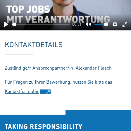
Play
00:31
Play
Mute
Setting
En
fu
KONTAKTDETAILS
Zuständige/r Ansprechpartner/in: Alexander Flasch
Für Fragen zu Ihrer Bewerbung, nutzen Sie bitte das
Kontaktformular
.