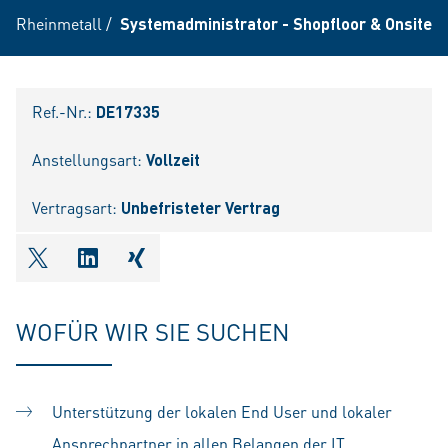
Rheinmetall
/
Systemadministrator - Shopfloor & Onsite S
Ref.-Nr.:
DE17335
Anstellungsart:
Vollzeit
Vertragsart:
Unbefristeter Vertrag
shareOntwitter
shareOnlinkedIn
shareOnxing
WOFÜR WIR SIE SUCHEN
Unterstützung der lokalen End User und lokaler
Ansprechpartner in allen Belangen der IT