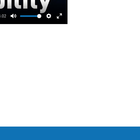
3:02
Mute
Settings
Enter
fullscreen