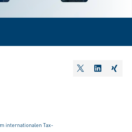
shareOntwitter
shareOnlin
share
em internationalen Tax-