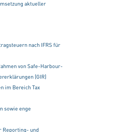
Umsetzung aktueller
tragsteuern nach IFRS für
 Rahmen von Safe-Harbour-
ererklärungen (GIR)
en im Bereich Tax
en sowie enge
er Reporting- und