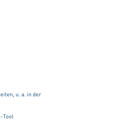
ten, u. a. in der
g-Tool