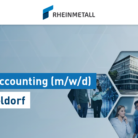
siteLogo
Accounting (m/w/d)
ldorf