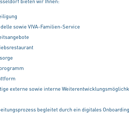
seldorf bieten wir Ihnen:
eiligung
odelle sowie VIVA-Familien-Service
eitsangebote
iebsrestaurant
rsorge
ufprogramm
attform
ältige externe sowie interne Weiterentwicklungsmöglichkei
beitungsprozess begleitet durch ein digitales Onboardin