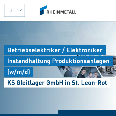
jumpToMain
siteLogo
Betriebselektriker / Elektroniker
Instandhaltung Produktionsanlagen
(w/m/d)
KS Gleitlager GmbH in St. Leon-Rot