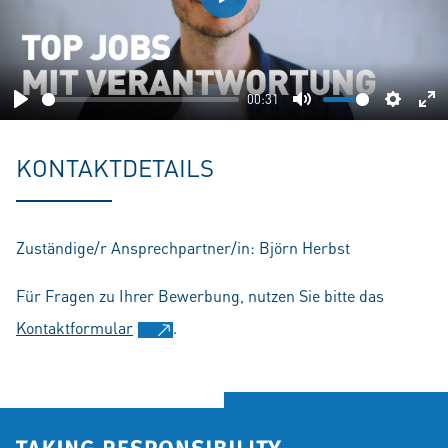
Play
00:31
Play
Mute
Setting
En
fu
KONTAKTDETAILS
Zuständige/r Ansprechpartner/in: Björn Herbst
Für Fragen zu Ihrer Bewerbung, nutzen Sie bitte das
Kontaktformular
.