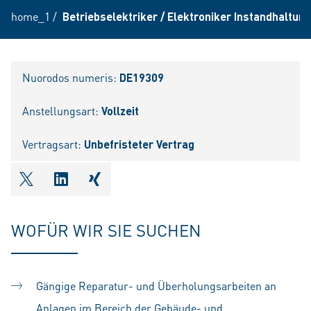
home_1
/
Betriebselektriker / Elektroniker Instandhaltu
Nuorodos numeris:
DE19309
Anstellungsart:
Vollzeit
Vertragsart:
Unbefristeter Vertrag
shareOntwitter
shareOnlinkedIn
shareOnxing
WOFÜR WIR SIE SUCHEN
Gängige Reparatur- und Überholungsarbeiten an
Anlagen im Bereich der Gebäude- und