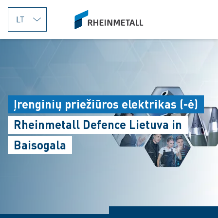
jumpToMain
siteLogo
Įrenginių priežiūros elektrikas (-ė)
Rheinmetall Defence Lietuva in
Baisogala