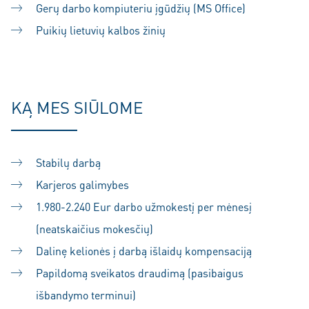
Gerų darbo kompiuteriu įgūdžių (MS Office)
Puikių lietuvių kalbos žinių
KĄ MES SIŪLOME
Stabilų darbą
Karjeros galimybes
1.980-2.240 Eur darbo užmokestį per mėnesį
(neatskaičius mokesčių)
Dalinę kelionės į darbą išlaidų kompensaciją
Papildomą sveikatos draudimą (pasibaigus
išbandymo terminui)