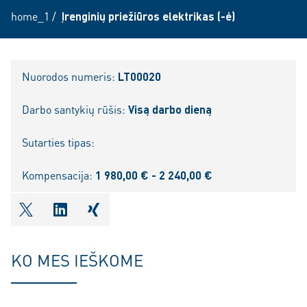
home_1
/
Įrenginių priežiūros elektrikas (-ė)
Nuorodos numeris:
LT00020
Darbo santykių rūšis:
Visą darbo dieną
Sutarties tipas:
Kompensacija:
1 980,00 € - 2 240,00 €
shareOntwitter
shareOnlinkedIn
shareOnxing
KO MES IEŠKOME