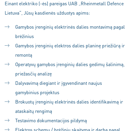
Einant elektriko (-ės) pareigas UAB „Rheinmetall Defence
Lietuva“, Jūsų kasdienės užduotys apims:
Gamybos įrenginių elektrinės dalies montavimą pagal
brėžinius
Gamybos įrenginių elektros dalies planinę priežiūrą ir
remontą
Operatyvų gamybos įrenginių dalies gedimų šalinimą,
priežasčių analizę
Dalyvavimą diegiant ir įgyvendinant naujus
gamybinius projektus
Brokuotų įrenginių elektrinės dalies identifikavimą ir
ataskaitų rengimą
Testavimo dokumentacijos pildymą
Elektros schemų / brėžinių skaitymą ir darbą pagal