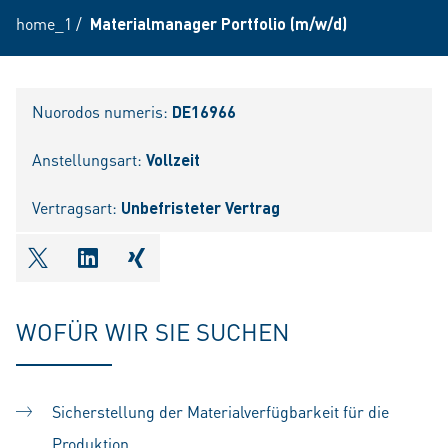
home_1
/
Materialmanager Portfolio (m/w/d)
Nuorodos numeris:
DE16966
Anstellungsart:
Vollzeit
Vertragsart:
Unbefristeter Vertrag
shareOntwitter
shareOnlinkedIn
shareOnxing
WOFÜR WIR SIE SUCHEN
Sicherstellung der Materialverfügbarkeit für die
Produktion