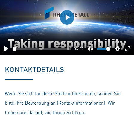
Play
03:02
Play
Mute
Setting
En
fu
KONTAKTDETAILS
Wenn Sie sich für diese Stelle interessieren, senden Sie
bitte Ihre Bewerbung an [Kontaktinformationen]. Wir
freuen uns darauf, von Ihnen zu hören!