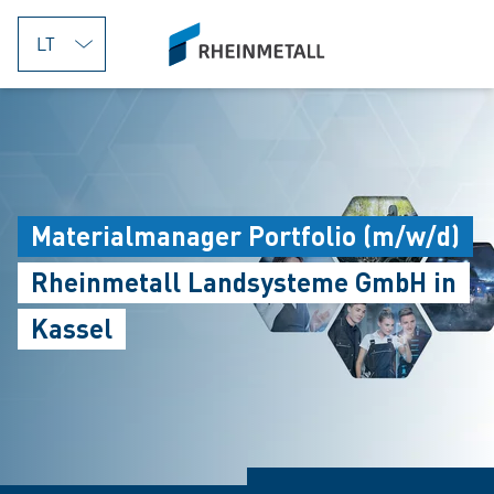
jumpToMain
siteLogo
Materialmanager Portfolio (m/w/d)
Rheinmetall Landsysteme GmbH in
Kassel