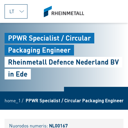
jumpToMain
siteLogo
PPWR Specialist / Circular
Packaging Engineer
Rheinmetall Defence Nederland BV
in Ede
home_1
/
PPWR Specialist / Circular Packaging Engineer
Nuorodos numeris:
NL00167