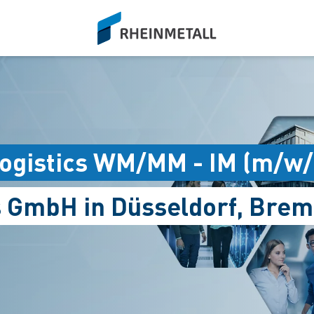
siteLogo
Logistics WM/MM - IM (m/w/
s GmbH in Düsseldorf, Brem