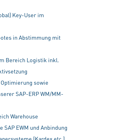
lobal) Key-User im
otes in Abstimmung mit
m Bereich Logistik inkl.
ktivsetzung
, Optimierung sowie
b unserer SAP-ERP WM/MM-
eich Warehouse
ie SAP EWM und Anbindung
agersysteme (Kardex etc.)