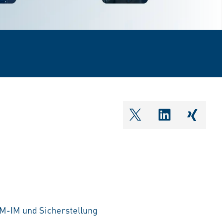
shareOntwitter
shareOnlin
share
M-IM und Sicherstellung