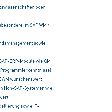
ftswissenschaften oder
nsbesondere im SAP WM /
tandsmanagement sowie
e SAP-ERP-Module wie QM
s Programmierkenntnisse)
P EWM wünschenswert
 von Non-SAP-Systemen wie
wert
ellierung sowie IT-