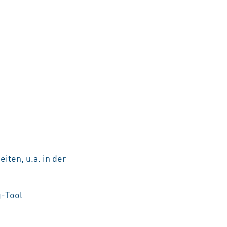
iten, u.a. in der
g-Tool