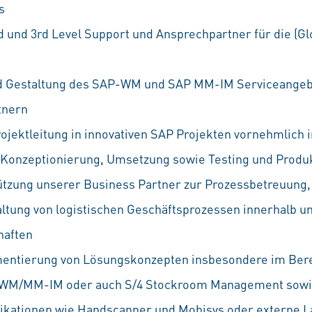
s
d und 3rd Level Support und Ansprechpartner für die (G
d Gestaltung des SAP-WM und SAP MM-IM Serviceangeb
tnern
Projektleitung in innovativen SAP Projekten vornehmlich i
 Konzeptionierung, Umsetzung sowie Testing und Produ
ützung unserer Business Partner zur Prozessbetreuung
altung von logistischen Geschäftsprozessen innerhal
haften
mentierung von Lösungskonzepten insbesondere im Ber
WM/MM-IM oder auch S/4 Stockroom Management sow
likationen wie Handscanner und Mobisys oder externe L