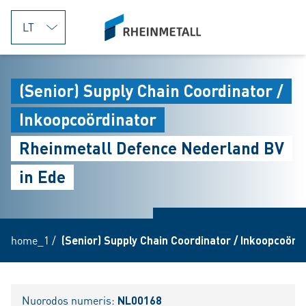
jumpToMain
siteLogo
(Senior) Supply Chain Coordinator /
Inkoopcoördinator
Rheinmetall Defence Nederland BV
in Ede
home_1
/
(Senior) Supply Chain Coordinator / Inkoopcoörd
Nuorodos numeris:
NL00168