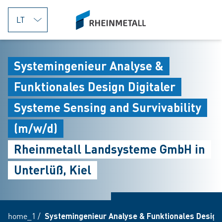
jumpToMain
siteLogo
Systemingenieur Analyse &
Funktionales Design Digitaler
Systeme Sensing and Survivability
(m/w/d)
Rheinmetall Landsysteme GmbH in
Unterlüß, Kiel
home_1
/
Systemingenieur Analyse & Funktionales Design 