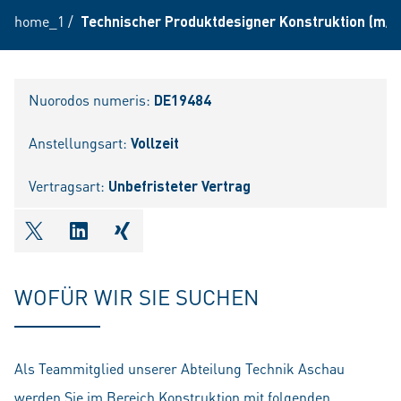
home_1
/
Technischer Produktdesigner Konstruktion (m/w
Nuorodos numeris:
DE19484
Anstellungsart:
Vollzeit
Vertragsart:
Unbefristeter Vertrag
shareOntwitter
shareOnlinkedIn
shareOnxing
WOFÜR WIR SIE SUCHEN
Als Teammitglied unserer Abteilung Technik Aschau
werden Sie im Bereich Konstruktion mit folgenden