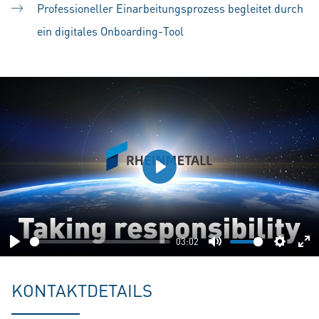
Professioneller Einarbeitungsprozess begleitet durch
ein digitales Onboarding-Tool
Play
03:02
Play
Mute
Setting
En
fu
KONTAKTDETAILS