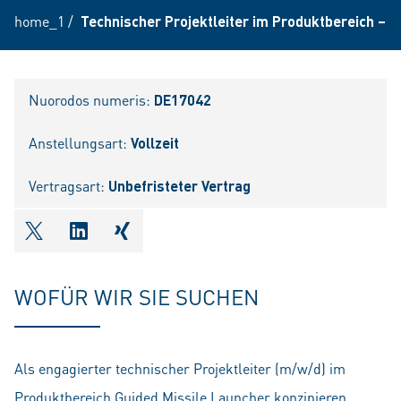
home_1
/
Technischer Projektleiter im Produktbereich – 
Nuorodos numeris:
DE17042
Anstellungsart:
Vollzeit
Vertragsart:
Unbefristeter Vertrag
shareOntwitter
shareOnlinkedIn
shareOnxing
WOFÜR WIR SIE SUCHEN
Als engagierter technischer Projektleiter (m/w/d) im
Produktbereich Guided Missile Launcher konzipieren,