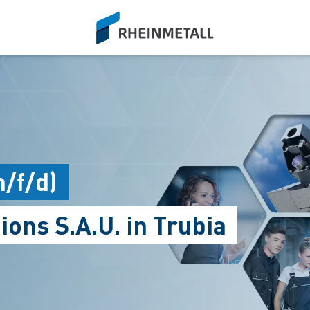
siteLogo
/f/d)
ons S.A.U. in Trubia