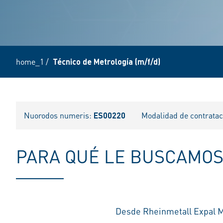
home_1
/
Técnico de Metrología (m/f/d)
Nuorodos numeris:
ES00220
Modalidad de contrata
PARA QUÉ LE BUSCAMO
Desde Rheinmetall E
xpal 