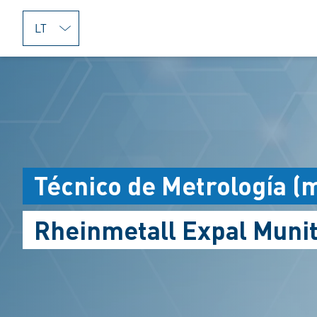
jumpToMain
Técnico de Metrología (m
Rheinmetall Expal Muniti