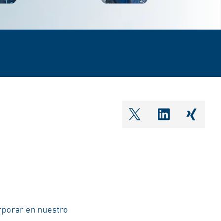
shareOntwitter
shareOnlin
share
rporar en nuestro