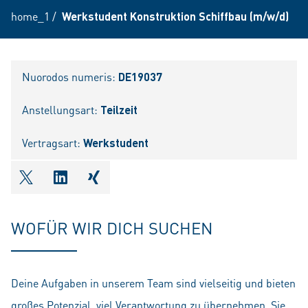
home_1
/
Werkstudent Konstruktion Schiffbau (m/w/d)
Nuorodos numeris:
DE19037
Anstellungsart:
Teilzeit
Vertragsart:
Werkstudent
shareOntwitter
shareOnlinkedIn
shareOnxing
WOFÜR WIR DICH SUCHEN
Deine Aufgaben in unserem Team sind vielseitig und bieten
großes Potenzial, viel Verantwortung zu übernehmen. Sie