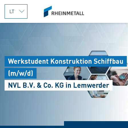
jumpToMain
siteLogo
Werkstudent Konstruktion Schiffbau
(m/w/d)
NVL B.V. & Co. KG in Lemwerder