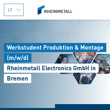
jumpToMain
siteLogo
Werkstudent Produktion & Montage
(m/w/d)
Rheinmetall Electronics GmbH in
Bremen