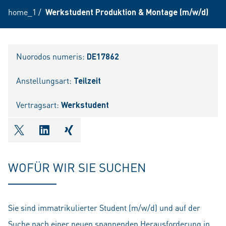
home_1
/
Werkstudent Produktion & Montage (m/w/d)
Nuorodos numeris:
DE17862
Anstellungsart:
Teilzeit
Vertragsart:
Werkstudent
shareOntwitter
shareOnlinkedIn
shareOnxing
WOFÜR WIR SIE SUCHEN
Sie sind immatrikulierter Student (m/w/d) und auf der
Suche nach einer neuen spannenden Herausforderung in