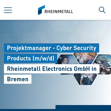
jumpToMain
siteLogo
MENÜ
Such
Projektmanager - Cyber Security
Products (m/w/d)
Rheinmetall Electronics GmbH in
Bremen