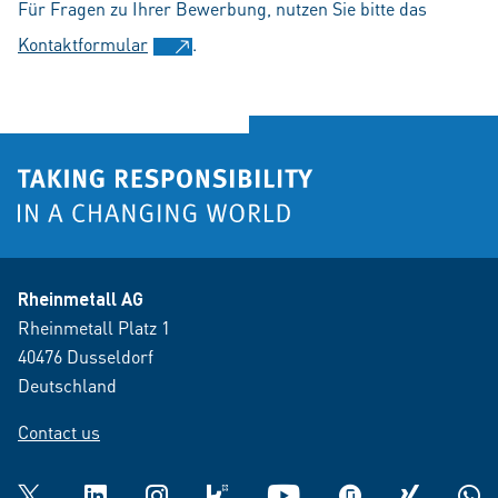
Für Fragen zu Ihrer Bewerbung, nutzen Sie bitte das
Kontaktformular
.
Rheinmetall AG
Rheinmetall Platz 1
40476 Dusseldorf
Deutschland
Contact us
Twitter
LinkedIn
Instagram
kununu
YouTube
glassdoor
XING
What