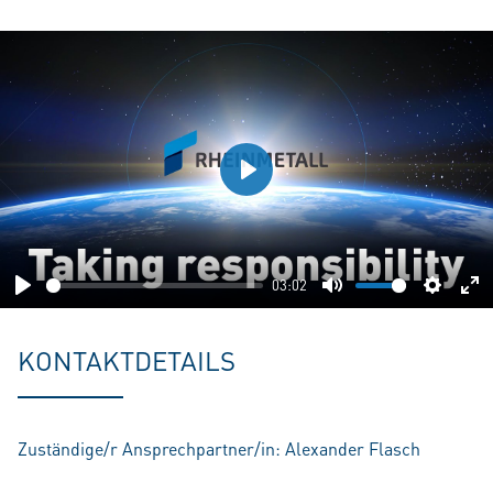
Play
03:02
Play
Mute
Setting
En
fu
KONTAKTDETAILS
Zuständige/r Ansprechpartner/in: Alexander Flasch