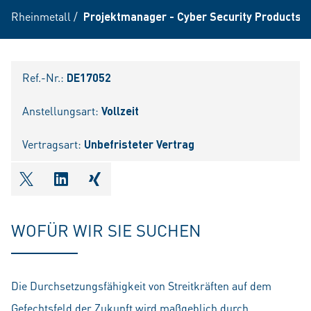
Rheinmetall
/
Projektmanager - Cyber Security Products 
Ref.-Nr.:
DE17052
Anstellungsart:
Vollzeit
Vertragsart:
Unbefristeter Vertrag
shareOntwitter
shareOnlinkedIn
shareOnxing
WOFÜR WIR SIE SUCHEN
Die Durchsetzungsfähigkeit von Streitkräften auf dem
Gefechtsfeld der Zukunft wird maßgeblich durch