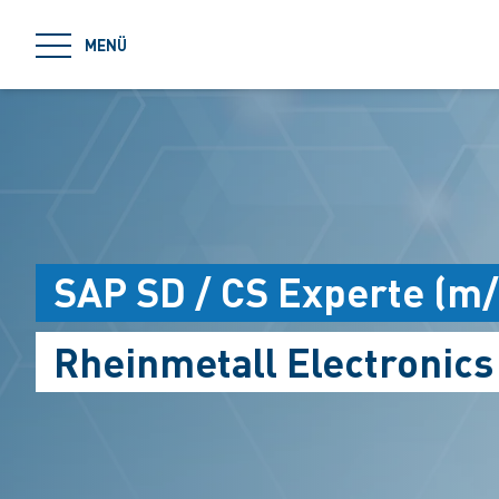
jumpToMain
MENÜ
SAP SD / CS Experte (m
Rheinmetall Electronic