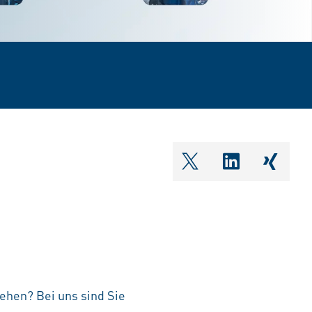
shareOntwitter
shareOnlin
share
ehen? Bei uns sind Sie