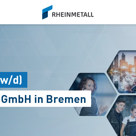
siteLogo
/w/d)
s GmbH in Bremen