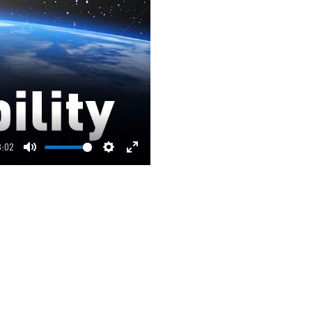
3:02
Mute
Settings
Enter
fullscreen