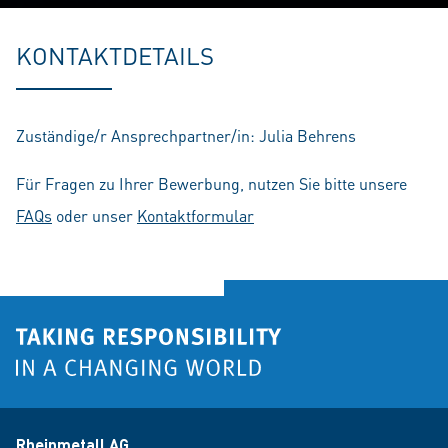
Play
Mute
Setting
En
fu
KONTAKTDETAILS
Zuständige/r Ansprechpartner/in: Julia Behrens
Für Fragen zu Ihrer Bewerbung, nutzen Sie bitte unsere
FAQs
oder unser
Kontaktformular
Rheinmetall AG