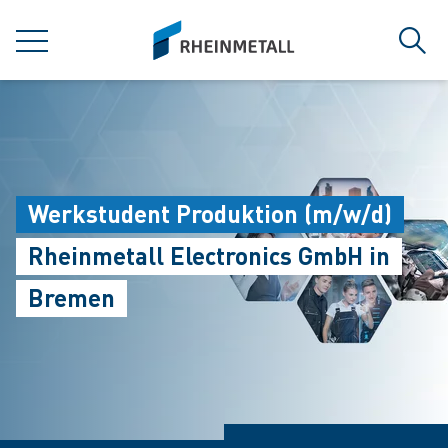
jumpToMain
siteLogo
MENÜ
Such
Werkstudent Produktion (m/w/d)
Rheinmetall Electronics GmbH in
Bremen