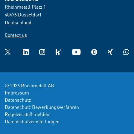
Rheinmetall Platz 1
40476 Dusseldorf
Deutschland
Contact us
Twitter
LinkedIn
Instagram
kununu
YouTube
glassdoor
XING
What
© 2026 Rheinmetall AG
Impressum
Datenschutz
Datenschutz Bewerbungsverfahren
Regelverstoß melden
Datenschutzeinstellungen