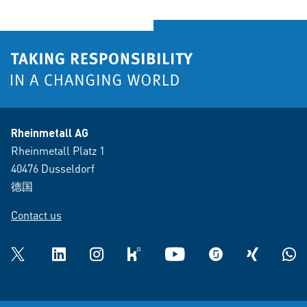
Rheinmetall AG
Rheinmetall Platz 1
40476 Dusseldorf
德国
Contact us
Twitter
LinkedIn
Instagram
kununu
YouTube
glassdoor
XING
What