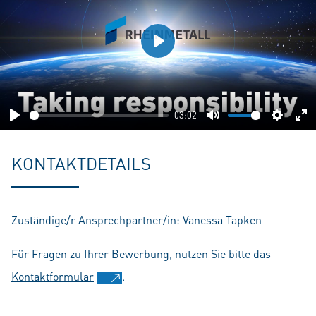
Play
03:02
Play
Mute
Setting
En
fu
KONTAKTDETAILS
Zuständige/r Ansprechpartner/in: Vanessa Tapken
Für Fragen zu Ihrer Bewerbung, nutzen Sie bitte das
Kontaktformular
.