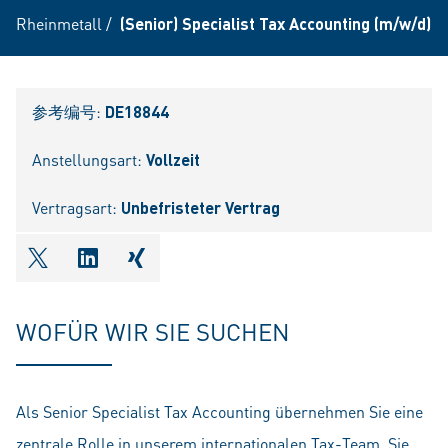
Rheinmetall
/
(Senior) Specialist Tax Accounting (m/w/d)
参考编号:
DE18844
Anstellungsart:
Vollzeit
Vertragsart:
Unbefristeter Vertrag
shareOntwitter
shareOnlinkedIn
shareOnxing
WOFÜR WIR SIE SUCHEN
Als Senior Specialist Tax Accounting übernehmen Sie eine
zentrale Rolle in unserem internationalen Tax-Team. Sie