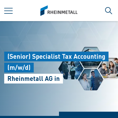
jumpToMain
siteLogo
菜单
搜索
(Senior) Specialist Tax Accounting
(m/w/d)
Rheinmetall AG in