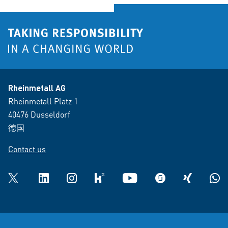
Rheinmetall AG
Rheinmetall Platz 1
40476 Dusseldorf
德国
Contact us
Twitter
LinkedIn
Instagram
kununu
YouTube
glassdoor
XING
What