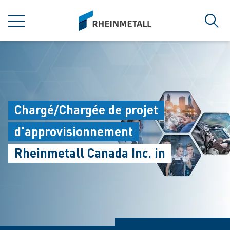
jumpToMain
siteLogo
菜单
搜索
Chargé/Chargée de projet
d'approvisionnement
Rheinmetall Canada Inc. in