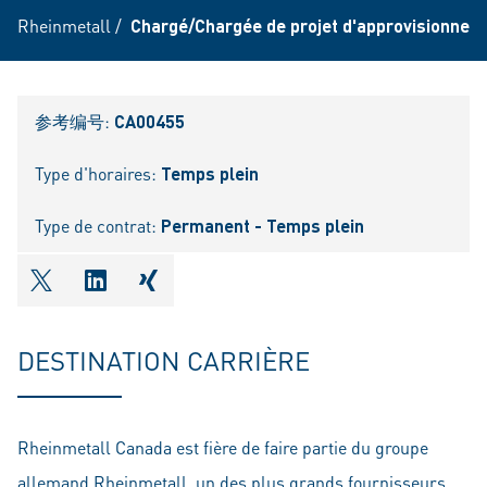
Rheinmetall
/
Chargé/Chargée de projet d'approvisionnem
参考编号:
CA00455
Type d'horaires:
Temps plein
Type de contrat:
Permanent - Temps plein
shareOntwitter
shareOnlinkedIn
shareOnxing
DESTINATION CARRIÈRE
Rheinmetall Canada est fière de faire partie du groupe
allemand Rheinmetall, un des plus grands fournisseurs