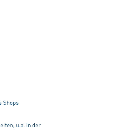
he Shops
iten, u.a. in der