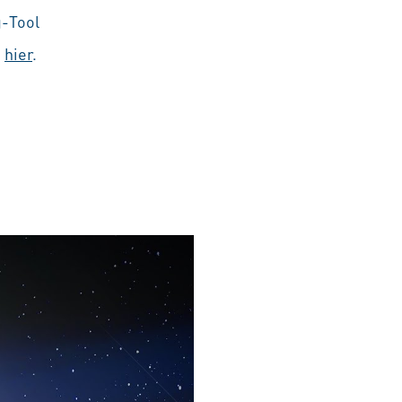
g-Tool
e
hier
.