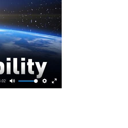
3:02
Mute
Settings
Enter
fullscreen