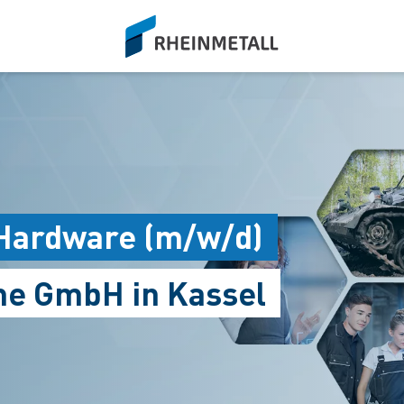
siteLogo
 Hardware (m/w/d)
me GmbH in Kassel