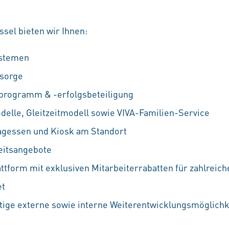
sel bieten wir Ihnen:
ystemen
rsorge
fprogramm & -erfolgsbeteiligung
odelle, Gleitzeitmodell sowie VIVA-Familien-Service
agessen und Kiosk am Standort
eitsangebote
attform mit exklusiven Mitarbeiterrabatten für zahlreic
et
ältige externe sowie interne Weiterentwicklungsmöglichke