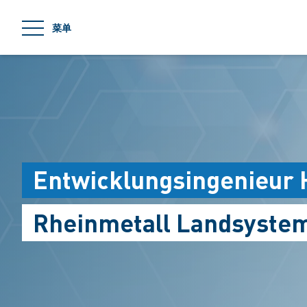
jumpToMain
菜单
Entwicklungsingenieur
Rheinmetall Landsyste